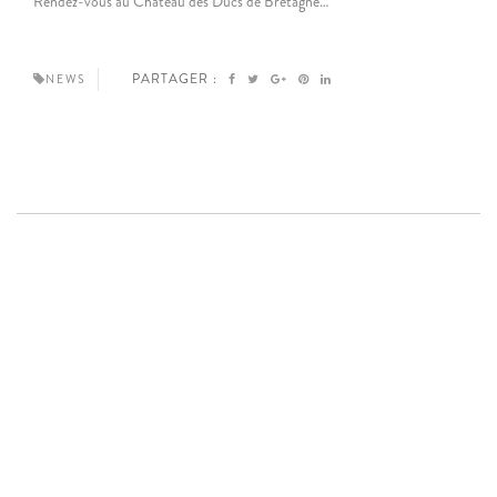
Rendez-vous au Château des Ducs de Bretagne…
PARTAGER :
NEWS
S'inscrire à la newsletter
-
Mentions légales
- ©2020 Creative Maker - Tous