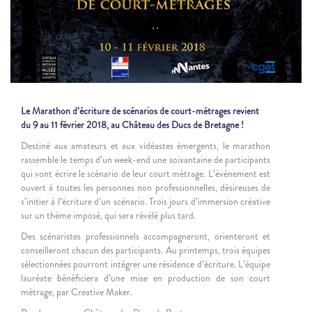
Le Marathon d’écriture de scénarios de court-métrages revient
du 9 au 11 février 2018, au Château des Ducs de Bretagne !
Destiné aux amateurs et aux vidéastes émergents, le marathon
rassemble le temps d’un week-end une soixantaine de participants
qui vont écrire le scénario de leur court métrage. L’événement est
ouvert à toutes les personnes non professionnelles, désireuses de
s’initier à l’écriture d’un scénario. Trois jours d’immersion créative
sur un thème imposé, qui sera révélé plus tard.
Des scénaristes professionnels accompagneront, orienteront et
conseilleront chacun des participants. Au printemps, trois équipes
sélectionnées pourront intégrer une résidence d’écriture. L’équipe
lauréate bénéficiera d’une mise en production de son court
métrage, par Creative Maker.