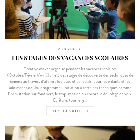
ATELIERS
LES STAGES DES VACANCES SCOLAIRES
Creative Maker organise pendant les vacances scolaires
(Octobre/Février/Avril/Juillet) des stages de découverte des techniques de
cinéma au travers d’ateliers ludiques et collectifs, pour les enfants et les
adolescent.e.s. Au programme : Initiation à certaines techniques comme
l'incrustation sur fond vert, le stop-motion ou encore le doublage de voix.
Écriture, tournage...
LIRE LA SUITE