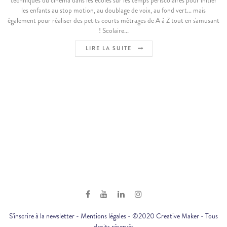
techniques du cinéma dans les écoles sur les temps periscolaires pour initier
les enfants au stop motion, au doublage de voix, au fond vert... mais
également pour réaliser des petits courts métrages de A à Z tout en s'amusant
! Scolaire...
LIRE LA SUITE
S'inscrire à la newsletter
-
Mentions légales
- ©2020 Creative Maker - Tous
droits réservés