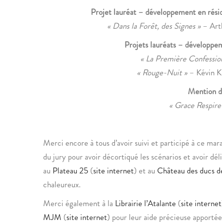
Projet lauréat – développement en rési
« Dans la Forêt, des Signes »
– Art
Projets lauréats – développe
« La Première Confessio
« Rouge-Nuit »
– Kévin Ki
Mention d
« Grace Respire
Merci encore à tous d’avoir suivi et participé à ce m
du jury pour avoir décortiqué les scénarios et avoir dé
au
Plateau 25
(
site internet
) et au
Château des ducs d
chaleureux.
Merci également à la
Librairie l’Atalante
(
site internet
MJM
(
site internet
) pour leur aide précieuse apportée