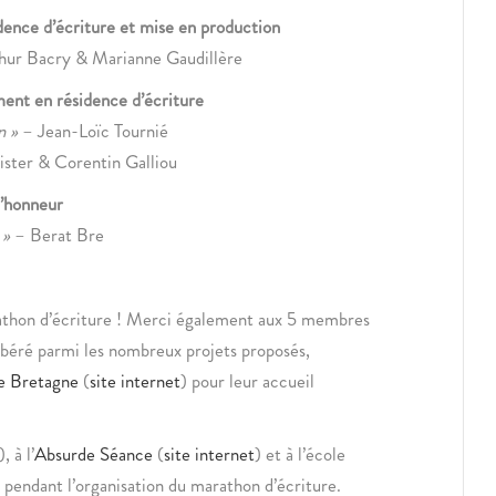
dence d’écriture et mise en production
hur Bacry & Marianne Gaudillère
ment en résidence d’écriture
n »
– Jean-Loïc Tournié
ster & Corentin Galliou
’honneur
 »
– Berat Bre
arathon d’écriture ! Merci également aux 5 membres
libéré parmi les nombreux projets proposés,
e Bretagne
(
site internet
) pour leur accueil
), à l’
Absurde Séance
(
site internet
) et à l’école
 pendant l’organisation du marathon d’écriture.