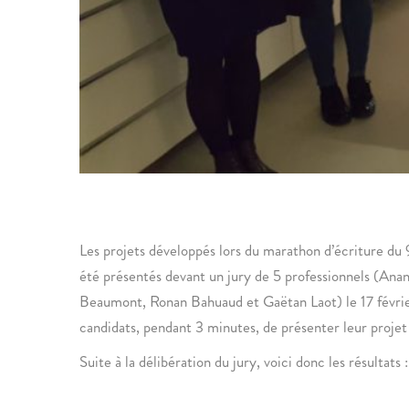
Les projets développés lors du marathon d’écriture du
été présentés devant un jury de 5 professionnels (An
Beaumont, Ronan Bahuaud et Gaëtan Laot) le 17 février
candidats, pendant 3 minutes, de présenter leur projet 
Suite à la délibération du jury, voici donc les résultats :