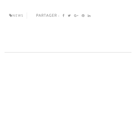
PARTAGER :
NEWS
S'inscrire à la newsletter
-
Mentions légales
- ©2020 Creative Maker - Tous
droits réservés