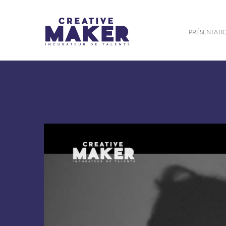
PRÉSENTATI
httpss://www.youtube.com/watch?v=9iJl8A_VUzM