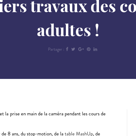
miers travaux des c
adultes !
Partager :
 et la prise en main de la caméra pendant les cours de
ir de 8 ans, du stop-motion, de la
table MashUp
, de