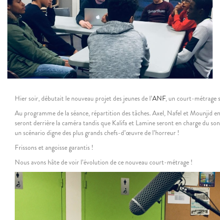
Hier soir, débutait le nouveau projet des jeunes de l’
ANF
, un court-métrage su
Au programme de la séance, répartition des tâches. Axel, Nafel et Mounjid e
seront derrière la caméra tandis que Kalifa et Lamine seront en charge du s
un scénario digne des plus grands chefs-d’œuvre de l’horreur !
Frissons et angoisse garantis !
Nous avons hâte de voir l’évolution de ce nouveau court-métrage !