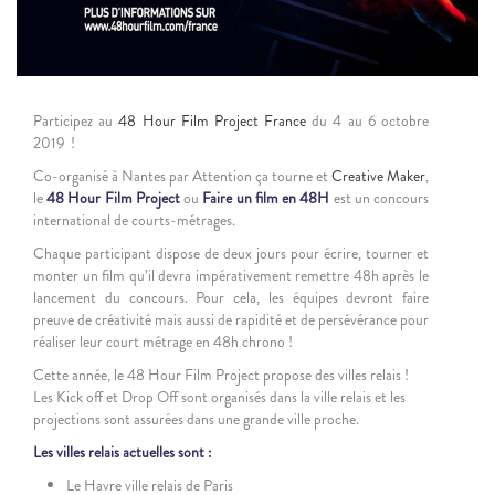
Participez au
48 Hour Film Project France
du 4 au 6 octobre
2019 !
Co-organisé à Nantes par Attention ça tourne et
Creative Maker
,
le
48 Hour Film Project
ou
Faire un film en 48
H
est un concours
international de courts-métrages.
Chaque participant dispose de deux jours pour écrire, tourner et
monter un film qu’il devra impérativement remettre 48h après le
lancement du concours. Pour cela, les équipes devront faire
preuve de créativité mais aussi de rapidité et de persévérance pour
réaliser leur court métrage en 48h chrono !
Cette année, le 48 Hour Film Project propose des villes relais !
Les Kick off et Drop Off sont organisés dans la ville relais et les
projections sont assurées dans une grande ville proche.
Les villes relais actuelles sont :
Le Havre ville relais de Paris