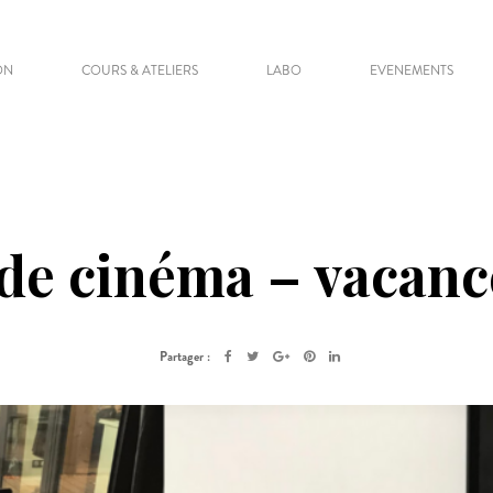
ON
COURS & ATELIERS
LABO
EVENEMENTS
de cinéma – vacanc
Partager :