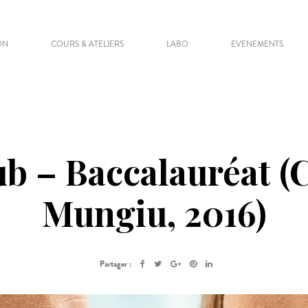
ON
COURS & ATELIERS
LABO
EVENEMENTS
b – Baccalauréat (
Mungiu, 2016)
Partager :