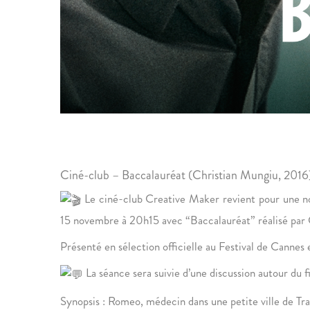
Ciné-club – Baccalauréat (Christian Mungiu, 2016
Le ciné-club Creative Maker revient pour une n
15 novembre à 20h15 avec “Baccalauréat” réalisé par
Présenté en sélection officielle au Festival de Cannes 
La séance sera suivie d’une discussion autour du
Synopsis : Romeo, médecin dans une petite ville de Tran