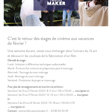
C’est le retour des stages de cinéma aux vacances
de février !
Une semaine durant, venez vous immerger dans l’univers du 7e art
et découvrir les coulisses de la fabrication d’un film.
Déroulé du stage :
Lundi : Initiation à différentes techniques audiovisuelles
Mardi : Écriture d’un scénario et préparation pour le tournage
Mercredi : Tournage du court métrage
Jeudi : Montage du court métrage
Vendredi : Finalisation du projet et visionnage
Pour plus de renseignements et inscrire vos enfants :
Semaine 1 du 13 au 17 février 2023 / 8-11 ans / 10h à 12h30 →
inscription ici
Semaine 1 du 13 au 17 février 2023 / 12-14 ans / 10h à 12h30 →
inscription
ici
Semaine 2 du 20 au 24 février 2023 / 15-18 ans / 14h30 à 17h
→
inscription ici
Contact
: contact@creativemaker.fr – 02 85 52 90 39