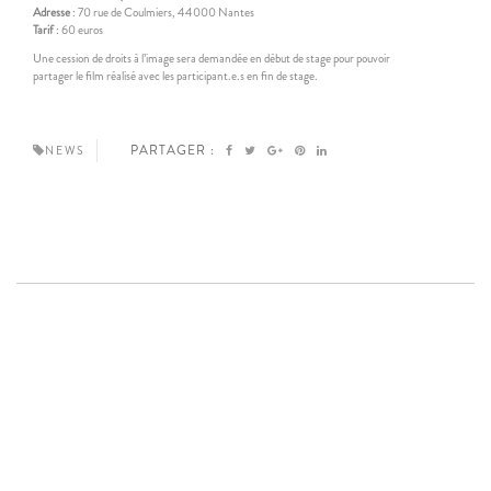
Adresse
: 70 rue de Coulmiers, 44000 Nantes
Tarif
: 60 euros
Une cession de droits à l’image sera demandée en début de stage pour pouvoir
partager le film réalisé avec les participant.e.s en fin de stage.
PARTAGER :
NEWS