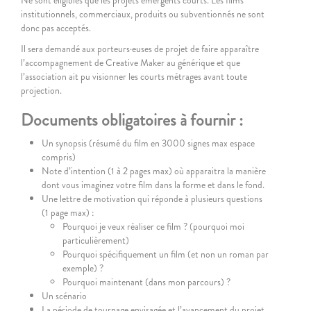
Ne sont éligibles que les projets émergents courts. Les films
institutionnels, commerciaux, produits ou subventionnés ne sont
donc pas acceptés.
Il sera demandé aux porteurs·euses de projet de faire apparaître
l’accompagnement de Creative Maker au générique et que
l’association ait pu visionner les courts métrages avant toute
projection.
Documents obligatoires à fournir :
Un synopsis (résumé du film en 3000 signes max espace
compris)
Note d’intention (1 à 2 pages max) où apparaitra la manière
dont vous imaginez votre film dans la forme et dans le fond.
Une lettre de motivation qui réponde à plusieurs questions
(1 page max) :
Pourquoi je veux réaliser ce film ? (pourquoi moi
particulièrement)
Pourquoi spécifiquement un film (et non un roman par
exemple) ?
Pourquoi maintenant (dans mon parcours) ?
Un scénario
La période de tournage envisagée et l’avancement du projet